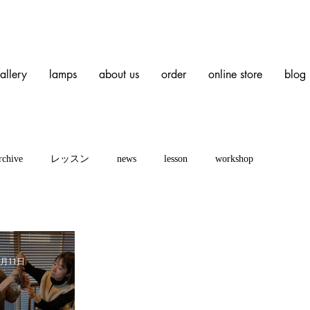
allery
lamps
about us
order
online store
blog
rchive
レッスン
news
lesson
workshop
3月11日