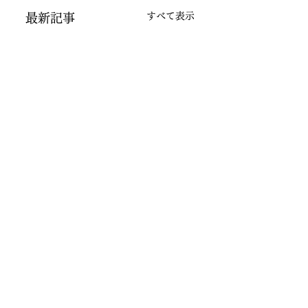
すべて表示
最新記事
コメント
new tomoru
mother's day
2019
コメントを追加…